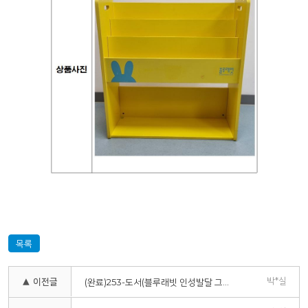
목록
박*실
▲ 이전글
(완료)253-도서(블루래빗 인성발달 그림책12권)