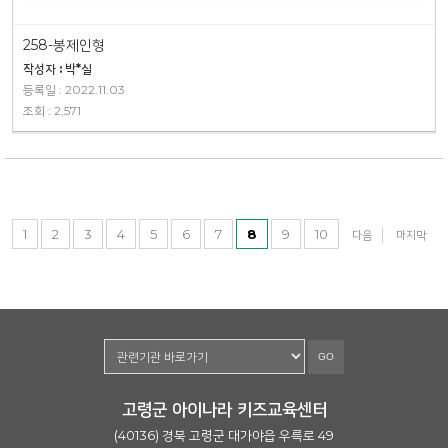
258-봉제인형
작성자 : 박*실
등록일 : 2022.11.03
조회 : 2,571
1
2
3
4
5
6
7
8
9
10
다음
마지막
GO
고령군 아이나라 키즈교육센터
(40136) 경북 고령군 대가야읍 우륵로 49