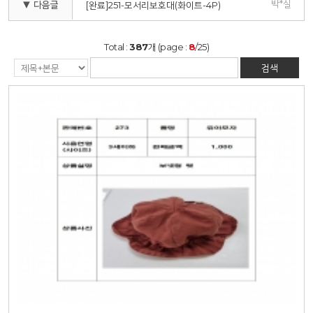
박*실
▼ 다음글
[완료]251-모서리보호대(화이트-4P)
Total :
387
개 (page :
8
/25)
검색