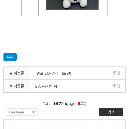
.
목록
박*실
▲ 이전글
[완료]261-의상(베트맨)
박*실
▼ 다음글
259-봉제인형
Total :
387
개 (page :
8
/25)
검색