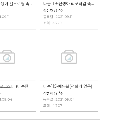
나눔120-신생아 벨크로형 속싸개(나눔완료)
나눔119-신생아 리코타입 속싸개 핑크(나눔완료)
주
작성자 : 안*주
.09.11
등록일 : 2021.09.11
조회 : 4,729
나눔116-롤로코스터 (나눔완료)
나눔115-에듀볼(전화기 없음)
주
작성자 : 안*주
1.09.04
등록일 : 2021.09.04
조회 : 4,707