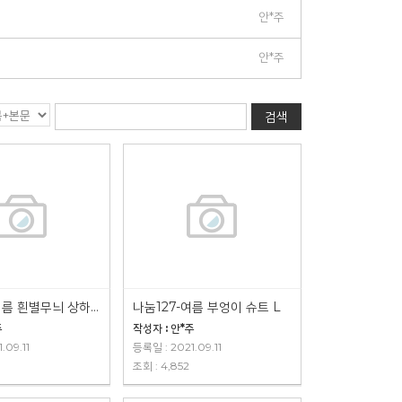
안*주
안*주
검색
나눔128-여름 흰별무늬 상하복 100
나눔127-여름 부엉이 슈트 L
주
작성자 : 안*주
.09.11
등록일 : 2021.09.11
조회 : 4,852