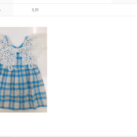
수
5,111