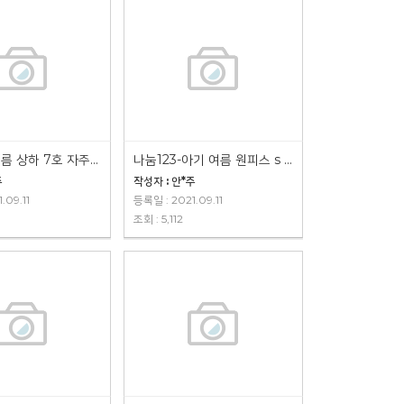
나눔124-여름 상하 7호 자주색(나눔완료)
나눔123-아기 여름 원피스 s 파란색 체크(나눔완료)
주
작성자 : 안*주
.09.11
등록일 : 2021.09.11
조회 : 5,112