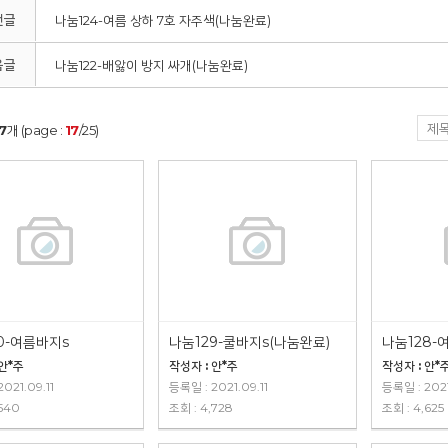
전글
나눔124-여름 상하 7호 자주색(나눔완료)
음글
나눔122-배앓이 방지 싸개(나눔완료)
7
개 (page :
17
/25)
0-여름바지s
나눔129-쿨바지s(나눔완료)
 안*주
작성자 : 안*주
작성자 : 안*
021.09.11
등록일 : 2021.09.11
등록일 : 2021
,540
조회 : 4,728
조회 : 4,625