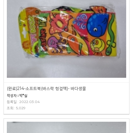
(완료)214-소프트북(바스락 헝겊책)- 바다생물
작성자 : 박*실
등록일 : 2022.03.04
조회 : 5,029