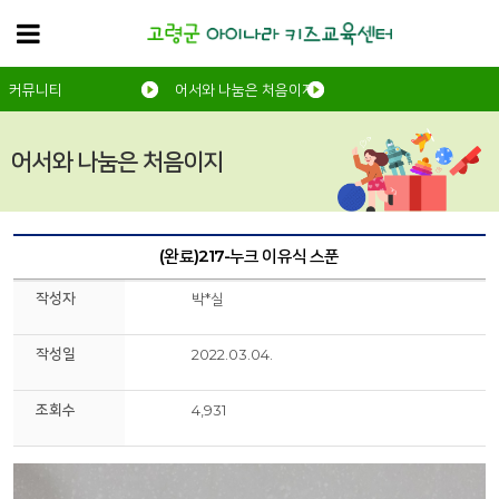
커뮤니티
어서와 나눔은 처음이지
어서와 나눔은 처음이지
(완료)217-누크 이유식 스푼
작성자
박*실
작성일
2022.03.04.
조회수
4,931