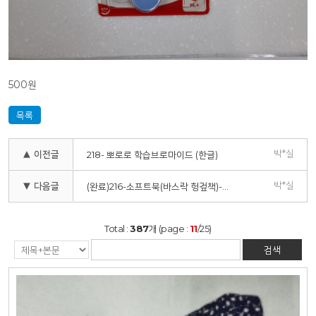
500원
목록
박*실
▲ 이전글
218- 뽀로로 학습브로마이드 (한글)
박*실
▼ 다음글
(완료)216-소프트북(바스락 헝겊책)-조류꼬리
Total :
387
개 (page :
11
/25)
검색