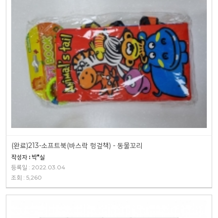
(완료)213-소프트북(바스락 헝겊책) - 동물꼬리
작성자 : 박*실
등록일 : 2022.03.04
조회 : 5,260