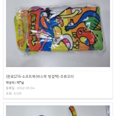
(완료)216-소프트북(바스락 헝겊책)-조류꼬리
작성자 : 박*실
등록일 : 2022.03.04
조회 : 5,013