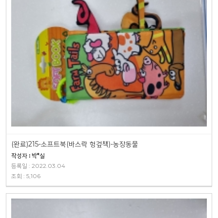
(완료)215-소프트북(바스락 헝겊책)-농장동물
작성자 : 박*실
등록일 : 2022.03.04
조회 : 5,106