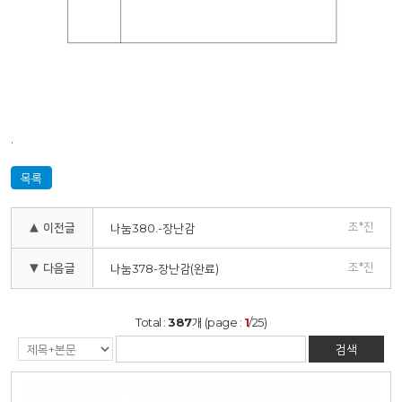
.
목록
조*진
▲ 이전글
나눔380.-장난감
조*진
▼ 다음글
나눔378-장난감(완료)
Total :
387
개 (page :
1
/25)
검색