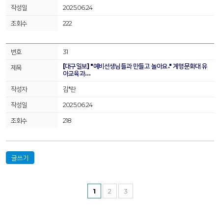
2025.06.24
222
31
[대구일보] "예비선생님들과 만들고 놀아요." 계명문화대 유
아교육과…
김*란
2025.06.24
218
글쓰기
1
2
3