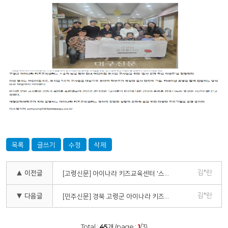
목록
글쓰기
수정
삭제
김*란
▲ 이전글
[고령신문] 아이나라 키즈교육센터 '스승의 날 감사 문화 확산 이벤트'
김*란
▼ 다음글
[민주신문] 경북 고령군 아이나라 키즈교육센터, 스승의 날 맞아 감사 이벤트 진행
Total :
45
개 (page :
1
/3)