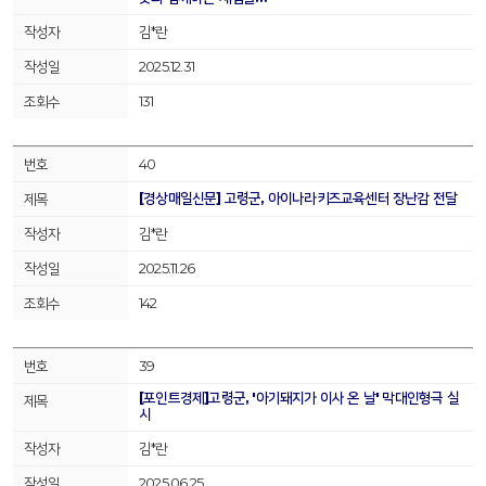
김*란
2025.12.31
131
40
[경상매일신문] 고령군, 아이나라키즈교육센터 장난감 전달
김*란
2025.11.26
142
39
[포인트경제]고령군, '아기돼지가 이사 온 날' 막대인형극 실
시
김*란
2025.06.25