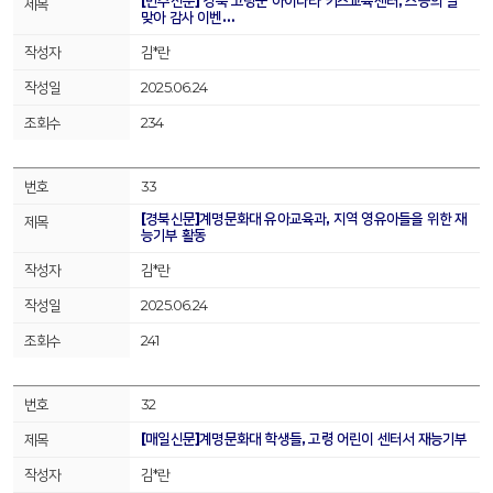
[민주신문] 경북 고령군 아이나라 키즈교육센터, 스승의 날
맞아 감사 이벤…
김*란
2025.06.24
234
33
[경북신문]계명문화대 유아교육과, 지역 영유아들을 위한 재
능기부 활동
김*란
2025.06.24
241
32
[매일신문]계명문화대 학생들, 고령 어린이 센터서 재능기부
김*란