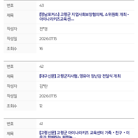
43
[영남포커스] 고령군 지엽사회보장협의체, 소위원회 개최 -
아이나라키즈교육센…
전*경
2026.07.15
16
42
[대구신문] 고령군지사협, 영유아 장난감 전달식 개최
김*란
2026.07.15
12
41
[고령신문] 고령군 아이나라키즈 교육센터 가족‧친구‧이
웃과 함께하는 체험놀…