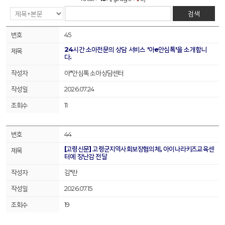
검색
45
24시간 소아전문의 상담 서비스 '아e안심톡'을 소개합니
다.
아*안심톡 소아상담센터
2026.07.24
11
44
[고령신문] 고령군지역사회보장협의체, 아이나라키즈교육센
터에 장난감 전달
김*란
2026.07.15
19