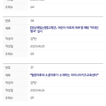
241
38
[경상매일신문]고령군, 어린이 아토피 피부염 예방 ‘막대인
형극’ 실시
김*란
2025.06.25
221
37
*철원덕후와 소윤덕후가 소개하는 아이나라키즈교육센터*
김*란
2025.06.24
217