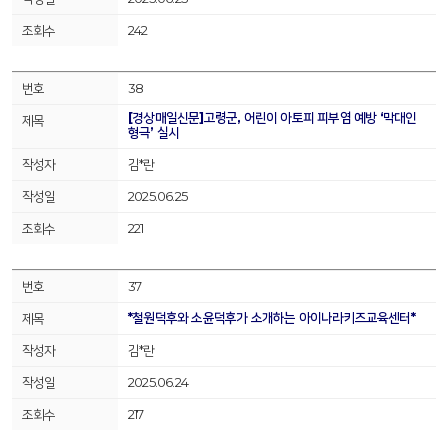
242
38
[경상매일신문]고령군, 어린이 아토피 피부염 예방 ‘막대인
형극’ 실시
김*란
2025.06.25
221
37
*철원덕후와 소윤덕후가 소개하는 아이나라키즈교육센터*
김*란
2025.06.24
217