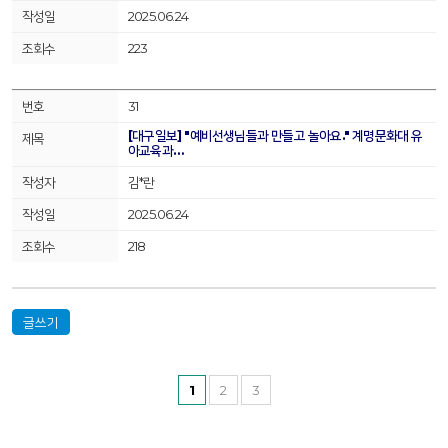
2025.06.24
223
31
[대구일보] "예비선생님들과 만들고 놀아요." 계명문화대 유
아교육과…
김*란
2025.06.24
218
글쓰기
1
2
3