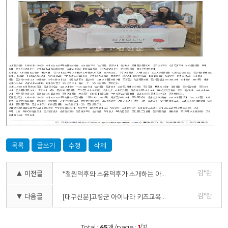
목록
글쓰기
수정
삭제
김*란
▲ 이전글
*철원덕후와 소윤덕후가 소개하는 아이나라키즈교육센터*
김*란
▼ 다음글
[대구신문]고령군 아이나라 키즈교육센터, 스승의 날 감사 이벤트 실시
Total :
45
개 (page :
1
/3)