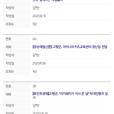
김*란
2025.12.31
132
40
[경상매일신문] 고령군, 아이나라키즈교육센터 장난감 전달
김*란
2025.11.26
142
39
[포인트경제]고령군, '아기돼지가 이사 온 날' 막대인형극 실
시
김*란
2025.06.25