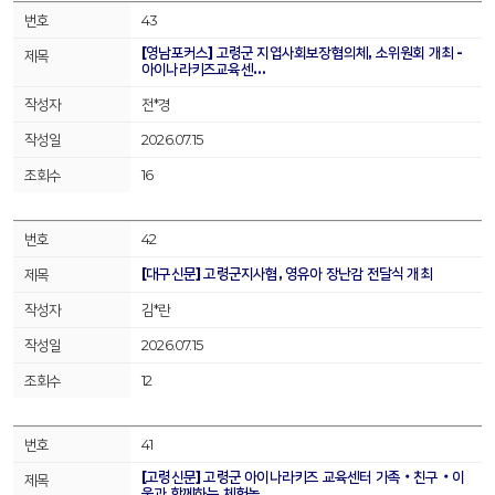
43
[영남포커스] 고령군 지엽사회보장협의체, 소위원회 개최 -
아이나라키즈교육센…
전*경
2026.07.15
16
42
[대구신문] 고령군지사협, 영유아 장난감 전달식 개최
김*란
2026.07.15
12
41
[고령신문] 고령군 아이나라키즈 교육센터 가족‧친구‧이
웃과 함께하는 체험놀…