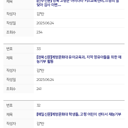
[민주신문] 경북 고령군 아이나라 키즈교육센터, 스승의 날
맞아 감사 이벤…
김*란
2025.06.24
234
33
[경북신문]계명문화대 유아교육과, 지역 영유아들을 위한 재
능기부 활동
김*란
2025.06.24
241
32
[매일신문]계명문화대 학생들, 고령 어린이 센터서 재능기부
김*란