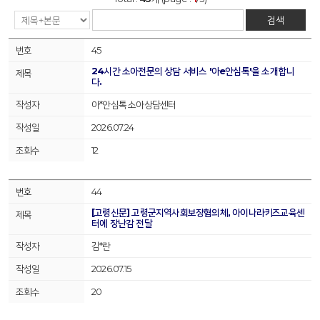
검색
45
24시간 소아전문의 상담 서비스 '아e안심톡'을 소개합니
다.
아*안심톡 소아상담센터
2026.07.24
12
44
[고령신문] 고령군지역사회보장협의체, 아이나라키즈교육센
터에 장난감 전달
김*란
2026.07.15
20