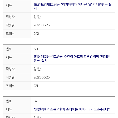
[포인트경제]고령군, '아기돼지가 이사 온 날' 막대인형극 실
시
김*란
2025.06.25
242
38
[경상매일신문]고령군, 어린이 아토피 피부염 예방 ‘막대인
형극’ 실시
김*란
2025.06.25
221
37
*철원덕후와 소윤덕후가 소개하는 아이나라키즈교육센터*
김*란