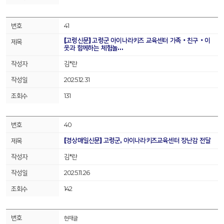
41
[고령신문] 고령군 아이나라키즈 교육센터 가족‧친구‧이
웃과 함께하는 체험놀…
김*란
2025.12.31
131
40
[경상매일신문] 고령군, 아이나라키즈교육센터 장난감 전달
김*란
2025.11.26
142
현재글