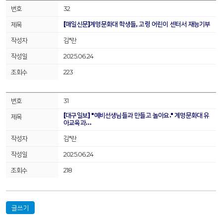
32
[매일신문]계명문화대 학생들, 고령 어린이 센터서 재능기부
김*란
2025.06.24
223
31
[대구일보] "예비선생님들과 만들고 놀아요." 계명문화대 유
아교육과…
김*란
2025.06.24
218
글쓰기