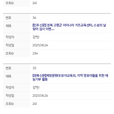
241
34
[민주신문] 경북 고령군 아이나라 키즈교육센터, 스승의 날
맞아 감사 이벤…
김*란
2025.06.24
234
33
[경북신문]계명문화대 유아교육과, 지역 영유아들을 위한 재
능기부 활동
김*란
2025.06.24
241