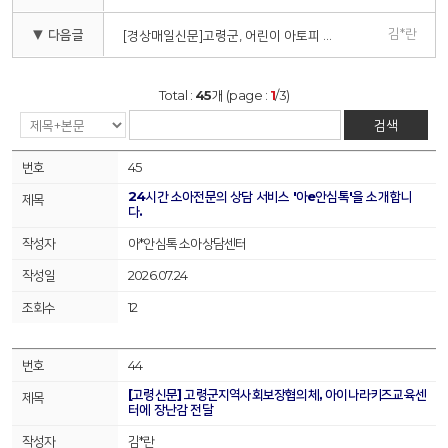
김*란
▼ 다음글
[경상매일신문]고령군, 어린이 아토피 피부염 예방 ‘막대인형극’ 실시
Total :
45
개 (page :
1
/3)
검색
45
24시간 소아전문의 상담 서비스 '아e안심톡'을 소개합니
다.
아*안심톡 소아상담센터
2026.07.24
12
44
[고령신문] 고령군지역사회보장협의체, 아이나라키즈교육센
터에 장난감 전달
김*란