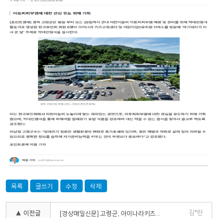
목록
글쓰기
수정
삭제
김*란
▲ 이전글
[경상매일신문] 고령군, 아이나라키즈교육센터 장난감 전달