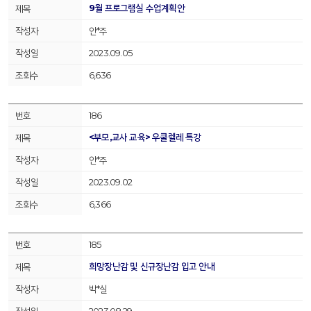
9월 프로그램실 수업계획안
안*주
2023.09.05
6,636
186
<부모,교사 교육> 우쿨렐레 특강
안*주
2023.09.02
6,366
185
희망장난감 및 신규장난감 입고 안내
박*실