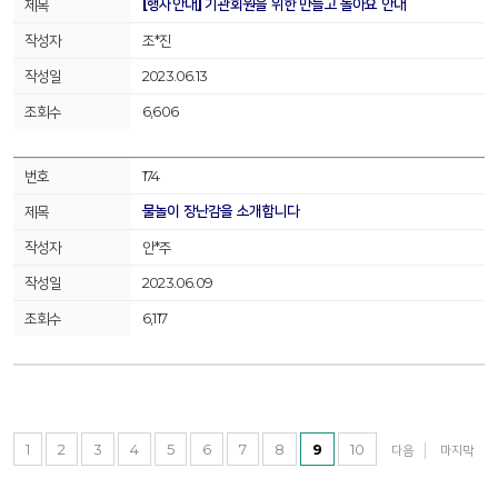
[행사안내] 기관회원을 위한 만들고 놀아요 안내
조*진
2023.06.13
6,606
174
물놀이 장난감을 소개합니다
안*주
2023.06.09
6,117
1
2
3
4
5
6
7
8
9
10
다음
마지막