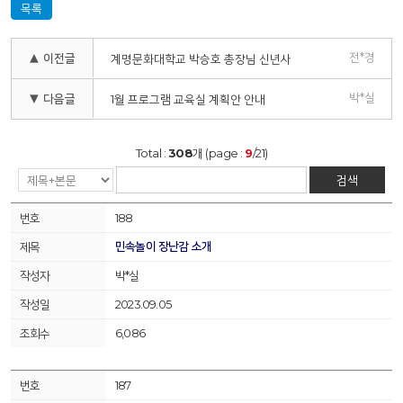
목록
전*경
▲ 이전글
계명문화대학교 박승호 총장님 신년사
박*실
▼ 다음글
1월 프로그램 교육실 계획안 안내
Total :
308
개 (page :
9
/21)
검색
188
민속놀이 장난감 소개
박*실
2023.09.05
6,086
187