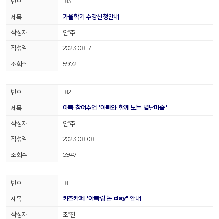
183
가을학기 수강신청안내
안*주
2023.08.17
5,972
182
아빠 참여수업 '아빠와 함께 노는 별난미술'
안*주
2023.08.08
5,947
181
키즈카페 "아빠랑 논 day" 안내
조*진