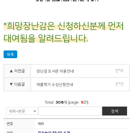
*희망장난감은 신청하신분께 먼저
대여됨을 알려드립니다.
목록
안*주
▲ 이전글
장난감 도서관 이용안내
조*진
▼ 다음글
여름학기 수강신청안내
Total :
308
개 (page :
9
/21)
검색
188
민속놀이 장난감 소개