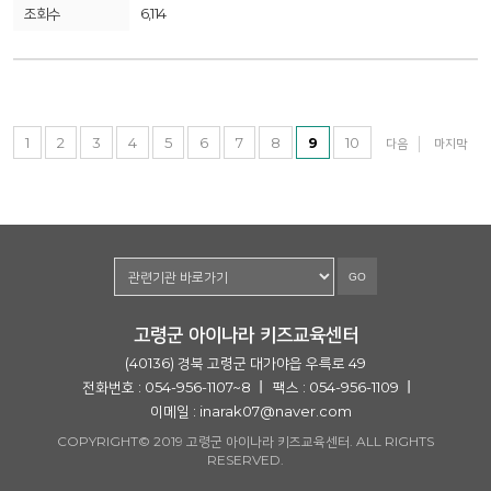
6,114
1
2
3
4
5
6
7
8
9
10
다음
마지막
GO
고령군 아이나라 키즈교육센터
(40136) 경북 고령군 대가야읍 우륵로 49
전화번호 : 054-956-1107~8
팩스 : 054-956-1109
이메일 :
inarak07@naver.com
COPYRIGHT© 2019 고령군 아이나라 키즈교육센터. ALL RIGHTS
RESERVED.