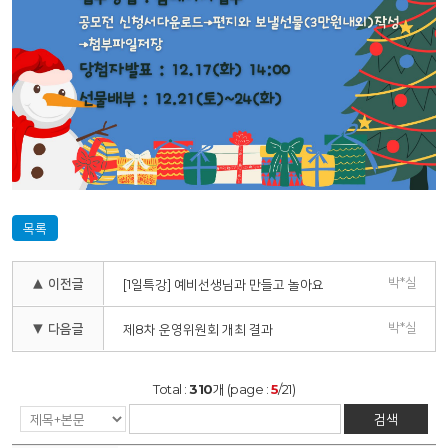
목록
박*실
▲ 이전글
[1일특강] 예비선생님과 만들고 놀아요
박*실
▼ 다음글
제8차 운영위원회 개최 결과
Total :
310
개 (page :
5
/21)
검색