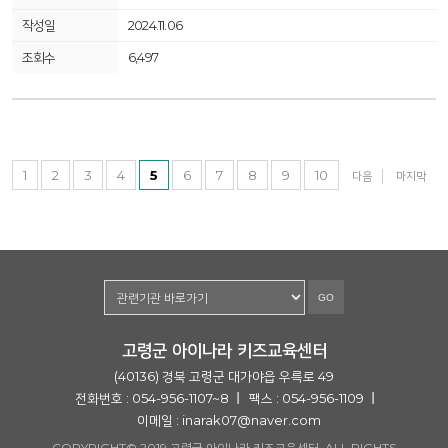
2024.11.06
6,497
1
2
3
4
5
6
7
8
9
10
다음
마지막
GO
고령군 아이나라 키즈교육센터
(40136) 경북 고령군 대가야읍 우륵로 49
전화번호 : 054-956-1107~8
팩스 : 054-956-1109
이메일 :
inarak07@naver.com
COPYRIGHT© 2019 고령군 아이나라 키즈교육센터. ALL RIGHTS