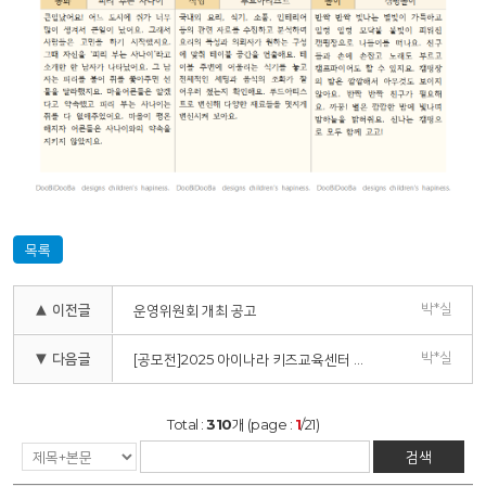
목록
박*실
▲ 이전글
운영위원회 개최 공고
박*실
▼ 다음글
[공모전]2025 아이나라 키즈교육센터 사진공모전 안내
Total :
310
개 (page :
1
/21)
검색