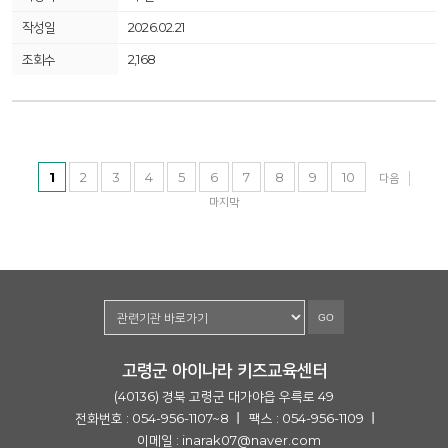
2026.02.21
2,168
1
2
3
4
5
6
7
8
9
10
다음
마지막
GO
고령군 아이나라 키즈교육센터
(40136) 경북 고령군 대가야읍 우륵로 49
전화번호 : 054-956-1107~8
팩스 : 054-956-1109
이메일 :
inarak07@naver.com