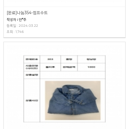
[완료]나눔354-점프수트
작성자 : 안*주
등록일 : 2024.03.22
조회 : 1,746