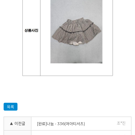
목록
조*진
▲ 이전글
[완료]나눔 - 336(여아티셔츠)