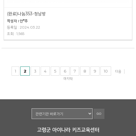
(완료)나눔353-청남방
작성자 : 안*주
등록일 : 2024.03.22
조회 : 1,565
1
2
3
4
5
6
7
8
9
10
다음
마지막
GO
고령군 아이나라 키즈교육센터