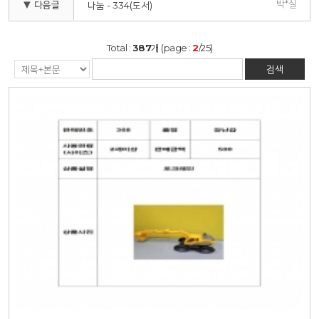
박*실
▼ 다음글
나눔 - 334(도서)
Total :
387
개 (page :
2
/25)
검색