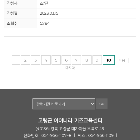
조*진
2023.03.15
5,784
1
2
3
4
5
6
7
8
9
10
다음
마지막
GO
고령군 아이나라 키즈교육센터
(40136) 경북 고령군 대가야읍 우륵로 49
전화번호 : 054-956-1107~8
팩스 : 054-956-1109