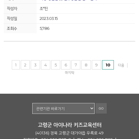
조*진
2023.03.15
5,786
1
2
3
4
5
6
7
8
9
10
다음
마지막
GO
고령군 아이나라 키즈교육센터
(40136) 경북 고령군 대가야읍 우륵로 49