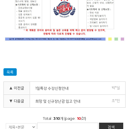
목록
박*실
▲ 이전글
1일특강 수강신청안내
조*진
▼ 다음글
희망 및 신규장난감 입고 안내
Total :
310
개 (page :
10
/21)
검색