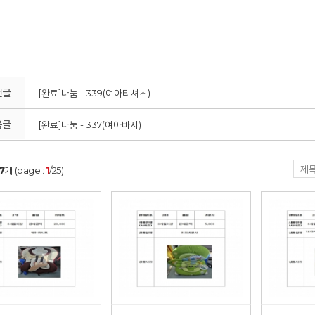
전글
[완료]나눔 - 339(여아티셔츠)
음글
[완료]나눔 - 337(여아바지)
7
개 (page :
1
/25)