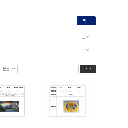
목록
조*진
조*진
검색