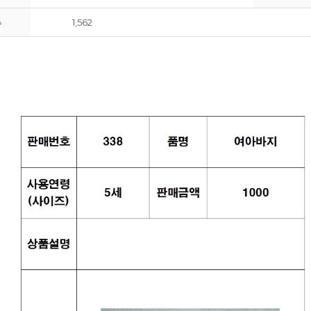
수
1,562