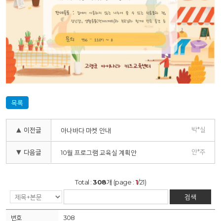
목록
박*실
▲ 이전글
아나바다 마켓 안내
안*주
▼ 다음글
10월 프로그램 교육실 계획안
Total :
308
개 (page :
1
/21)
검색
308