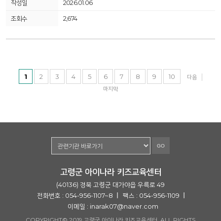
2026.01.06
2,674
1
2
3
4
5
6
7
8
9
10
다음
마지막
GO
고령군 아이나라 키즈교육센터
(40136) 경북 고령군 대가야읍 우륵로 49
전화번호 : 054-956-1107~8
팩스 : 054-956-1109
이메일 :
inarak07@naver.com
COPYRIGHT© 2019 고령군 아이나라 키즈교육센터. ALL RIGHTS